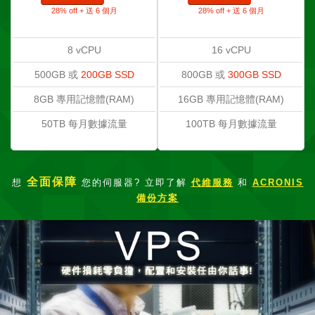
28% off + 送 6 個月
28% off + 送 6 個月
8 vCPU
16 vCPU
500GB 或
200GB SSD
800GB 或
300GB SSD
8GB 專用記憶體(RAM)
16GB 專用記憶體(RAM)
50TB 每月數據流量
100TB 每月數據流量
全面保障
想
您的伺服器? 立即了解
代維服務
和
ACRONIS
備份方案