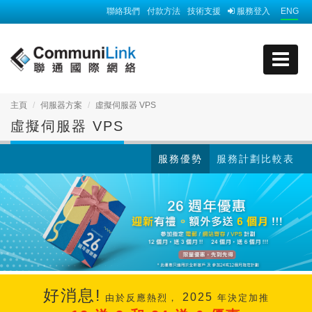
聯絡我們
付款方法
技術支援
服務登入
ENG
主頁
伺服器方案
虛擬伺服器 VPS
虛擬伺服器 VPS
服務優勢
服務計劃比較表
好消息!
2025
由於反應熱烈，
年決定加推