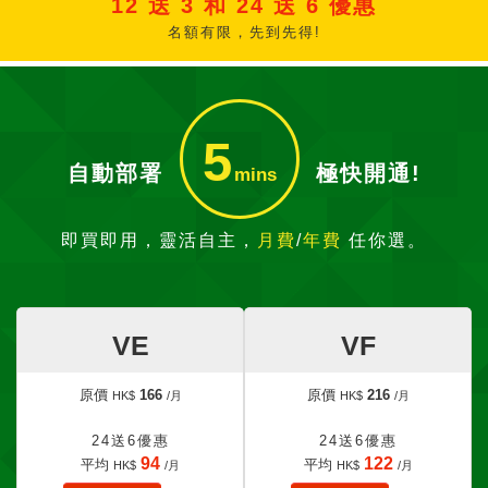
12 送 3 和 24 送 6 優惠
名額有限，先到先得!
5
自動部署
極快開通!
mins
即買即用，靈活自主，
月費
/
年費
任你選。
VE
VF
原價
166
原價
216
HK$
/月
HK$
/月
24送6優惠
24送6優惠
94
122
平均
平均
HK$
/月
HK$
/月