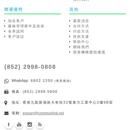
聯通優勢
其他
知名客戶
最新消息
嚴格管理硬件及技術
合作方式
各界認同
付款方法
客戶說話
技術支援
幫助中心
聯絡我們
慈善機構贊助優惠
(852) 2998-0808
WhatsApp
: 6802 2200
(售前查詢)
傳真: (852) 2998 0800
地址: 香港九龍新蒲崗大有街32號泰力工業中心2樓9B室
電郵:
enquiry@communilink.net