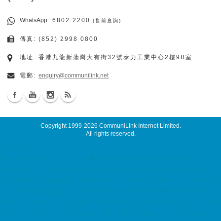
WhatsApp
: 6802 2200
(售前查詢)
傳真: (852) 2998 0800
地址: 香港九龍新蒲崗大有街32號泰力工業中心2樓9B室
電郵:
enquiry@communilink.net
Copyright 1999-2026
CommuniLink Internet Limited
.
All rights reserved.
合作方式
dedicated server, Dell 伺服器租用, Dell Server Rental
colocation, server colocation, colocation hk, hk datacenter,
伺服器託管, 托管伺服器, 香港數據中心 ACRONIS Backup Solution,
ACRONIS 備份方案, Virtual Private Server MyVPS Malaysia
Server, Singapore Server, USA Server, Taiwan Server, Japan
Server, China Server ssd email, cloud email, Email Server