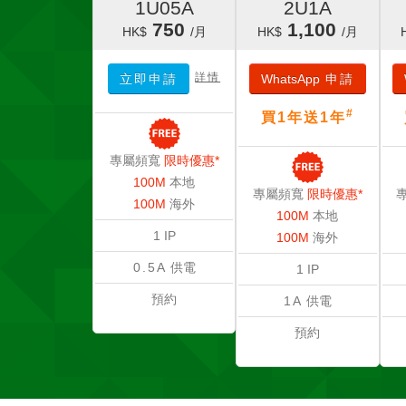
1U05A
2U1A
750
1,100
HK$
/月
HK$
/月
詳情
立即申請
WhatsApp
申請
#
買1年送1年
專屬頻寬
限時優惠*
100M
本地
專屬頻寬
限時優惠*
100M
海外
100M
本地
1 IP
100M
海外
0.5A
供電
1 IP
預約
1A
供電
預約