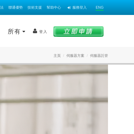
法
聯通優勢
技術支援
幫助中心
服務登入
ENG
案
所有
登入
主頁
伺服器方案
伺服器託管