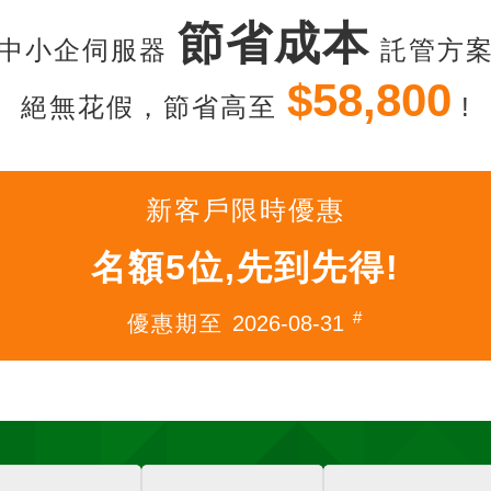
節省成本
中小企伺服器
託管方
$58,800
絕無花假，節省高至
!
新客戶限時優惠
名額5位,先到先得!
#
優惠期至
2026-08-31